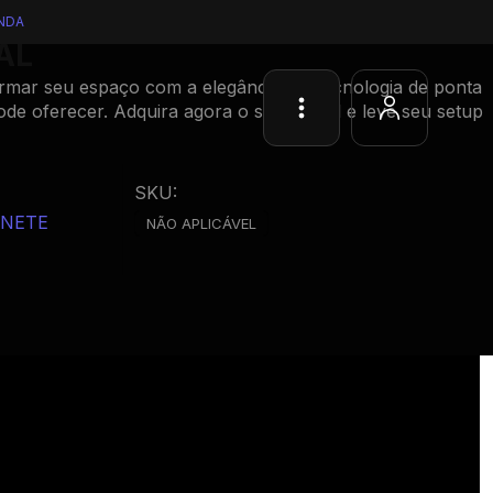
NDA
AL
rmar seu espaço com a elegância e a tecnologia de ponta
de oferecer. Adquira agora o seu Mahal e leve seu setup
SKU:
INETE
NÃO APLICÁVEL