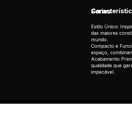
Características da Sky Tower Series
Estilo Único: Insp
das maiores const
mundo.
Compacto e Funcio
espaço, combinand
Acabamento Premiu
qualidade que gar
impecável.
 PRIMEIRO A SABER