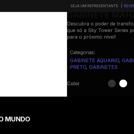
SEJA UM REPRESENTANTE |
REVE
GABINETE MAH
Descubra o poder de transfo
que só a Sky Tower Series po
para o próximo nível!
Categorias:
GABINETE AQUARIO
,
GAB
PRETO
,
GABINETES
Color
DO MUNDO